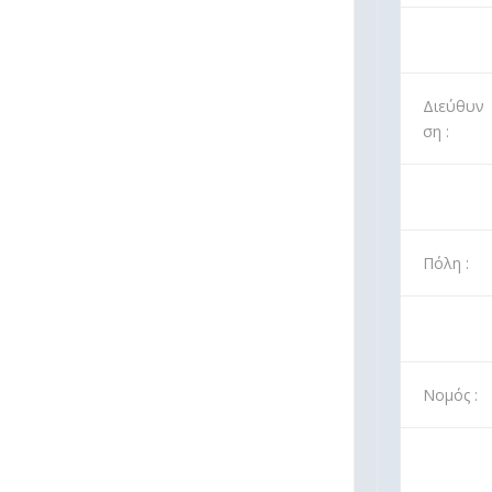
Διεύθυν
ση :
Πόλη :
Νομός :