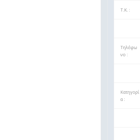
Τ.Κ. :
Τηλέφω
νο :
Κατηγορί
α :