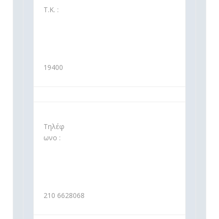
Τ.Κ. :
19400
Τηλέφ
ωνο :
210 6628068