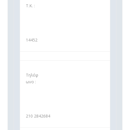
Τ.Κ. :
14452
Τηλέφ
ωνο :
210 2842684