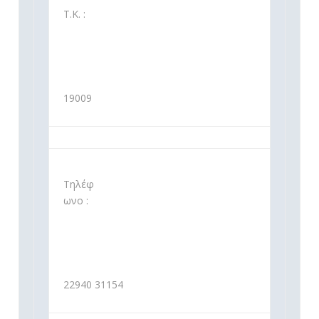
Τ.Κ. :
19009
Τηλέφ
ωνο :
22940 31154