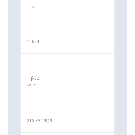
Τ.Κ. :
16674
Τηλέφ
ωνο :
210 8942019