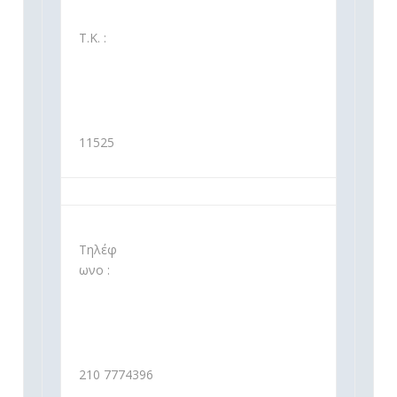
Τ.Κ. :
11525
Τηλέφ
ωνο :
210 7774396