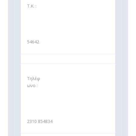
Τ.Κ. :
54642
Τηλέφ
ωνο :
2310 854834