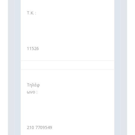
Τ.Κ. :
11526
Τηλέφ
ωνο :
210 7709549