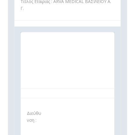
Τίτλος Εταιρίας : ARVA MEDICAL ΒΑΣΙΛΕΙΟΥ Α.
Γ.
Διεύθυ
νση :