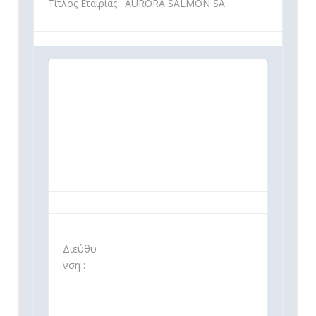
Τίτλος Εταιρίας : AURORA SALMON SA
Διεύθυ
νση :