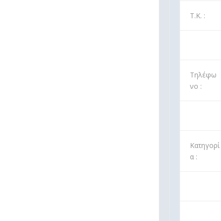
Τ.Κ. :
Τηλέφω
νο :
Κατηγορί
α :