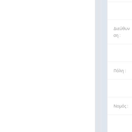
Διεύθυν
ση :
Πόλη :
Νομός :