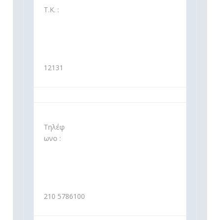
Τ.Κ. :
12131
Τηλέφ
ωνο :
210 5786100