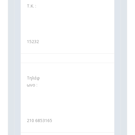
Τ.Κ. :
15232
Τηλέφ
ωνο :
210 6853165