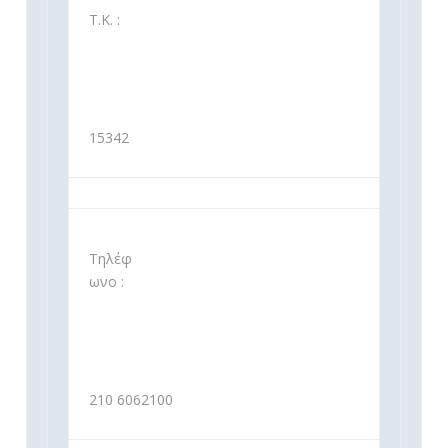
Τ.Κ. :
15342
Τηλέφ
ωνο :
210 6062100