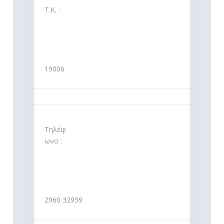
Τ.Κ. :
19006
Τηλέφ
ωνο :
2960 32959