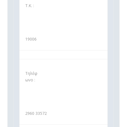
Τ.Κ. :
19006
Τηλέφ
ωνο :
2960 33572