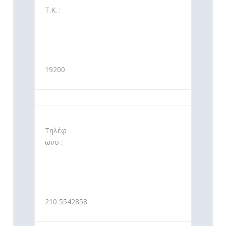
Τ.Κ. :
19200
Τηλέφ
ωνο :
210 5542858