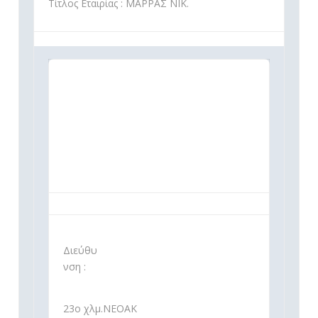
Τίτλος Εταιρίας : ΜΑΡΡΑΣ ΝΙΚ.
Διεύθυ
νση :
23ο χλμ.ΝΕΟΑΚ