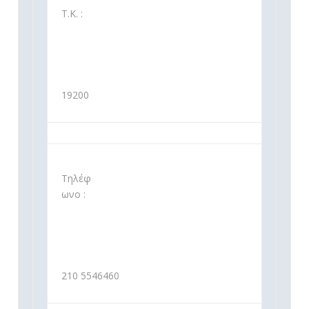
Τ.Κ. :
19200
Τηλέφ
ωνο :
210 5546460