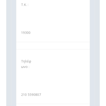
Τ.Κ. :
19300
Τηλέφ
ωνο :
210 5590807