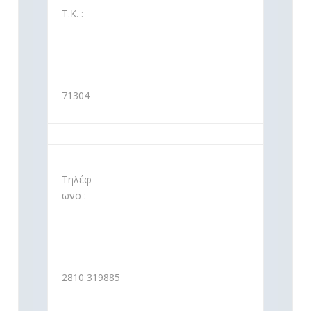
Τ.Κ. :
71304
Τηλέφ
ωνο :
2810 319885