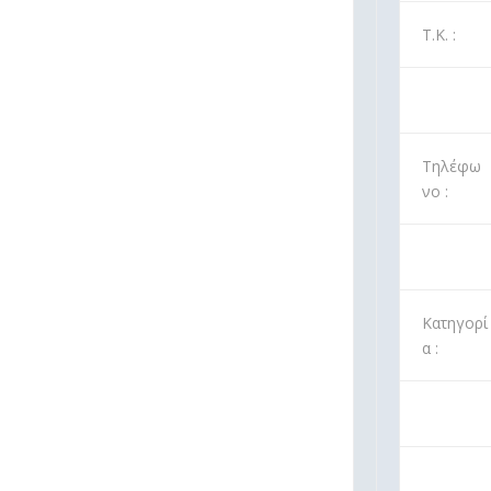
Τ.Κ. :
Τηλέφω
νο :
Κατηγορί
α :