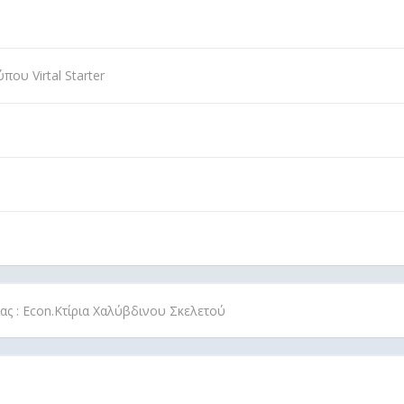
ου Virtal Starter
ίας : Econ.Κτίρια Χαλύβδινου Σκελετού