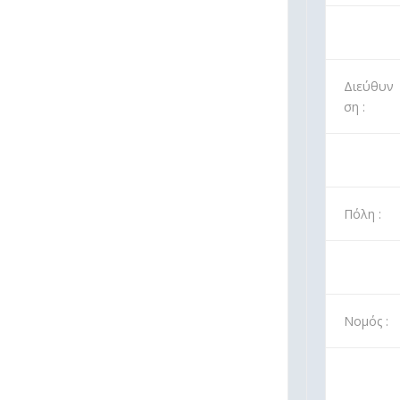
Διεύθυν
ση :
Πόλη :
Νομός :