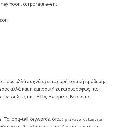
 honeymoon, corporate event
εση:
ρότερος αλλά συχνά έχει ισχυρή τοπική πρόθεση.
τερος αλλά και η εμπορική ευκαιρία σαφώς πιο
υν ταξιδιώτες από ΗΠΑ, Ηνωμένο Βασίλειο,
. Τα long-tail keywords, όπως
private catamaran
γότερο traffic αλλά πολύ πιο ώριμες κρατήσεις.