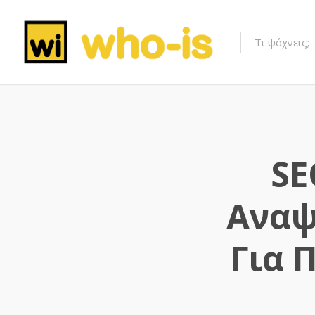
SE
Αναψ
Για 