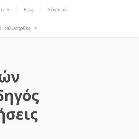
ια
Blog
Σύνδεση
Καλωσήρθες!
φών
δηγός
ήσεις