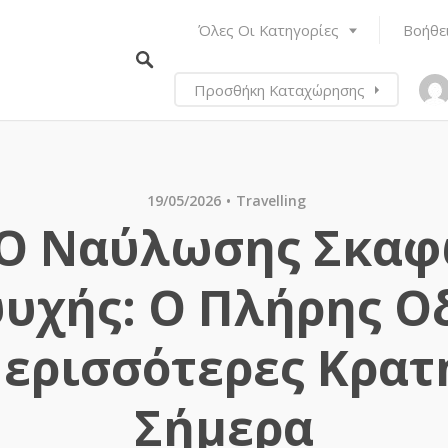
Όλες Οι Κατηγορίες
Βοήθε
Προσθήκη Καταχώρησης
19/05/2026
Travelling
O Ναύλωσης Σκα
υχής: Ο Πλήρης Ο
Περισσότερες Κρατ
Σήμερα